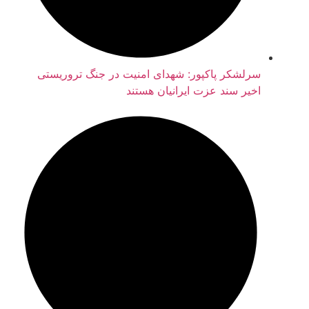
سرلشکر پاکپور: شهدای امنیت در جنگ تروریستی
اخیر سند عزت ایرانیان هستند