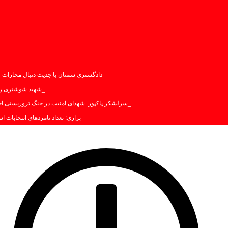
دادگستری سمنان با جدیت دنبال مجازات
شهید شوشتری راه 
سرلشکر پاکپور: شهدای امنیت در جنگ تروریستی اخی
براری: تعداد نامزدهای انتخابات استان سمن