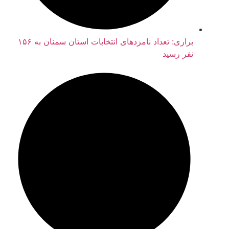
براری: تعداد نامزدهای انتخابات استان سمنان به ۱۵۶
نفر رسید