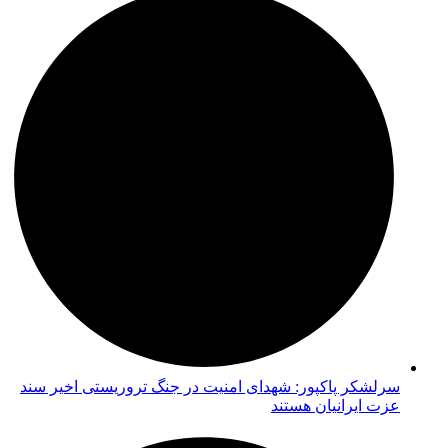
سرلشکر پاکپور: شهدای امنیت در جنگ تروریستی اخیر سند
عزت ایرانیان هستند