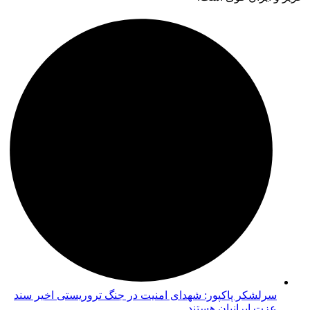
سرلشکر پاکپور: شهدای امنیت در جنگ تروریستی اخیر سند
عزت ایرانیان هستند