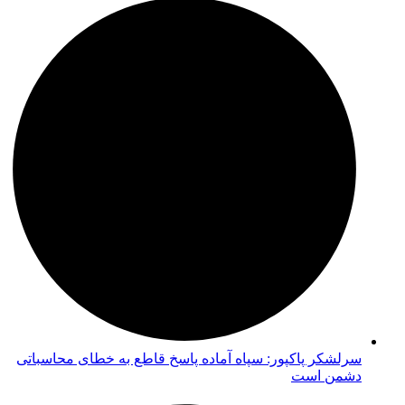
سرلشکر پاکپور: سپاه آماده پاسخ قاطع به خطای محاسباتی
دشمن است