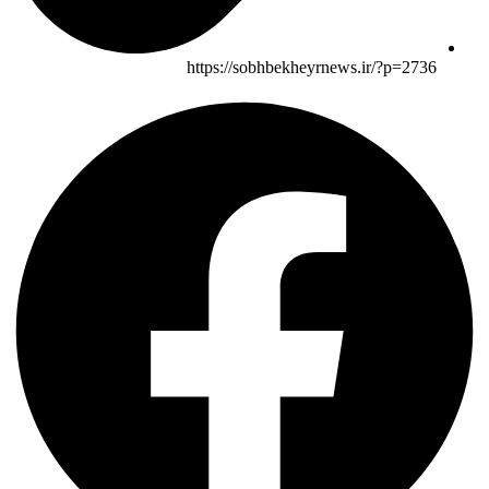
https://sobhbekheyrnews.ir/?p=2736