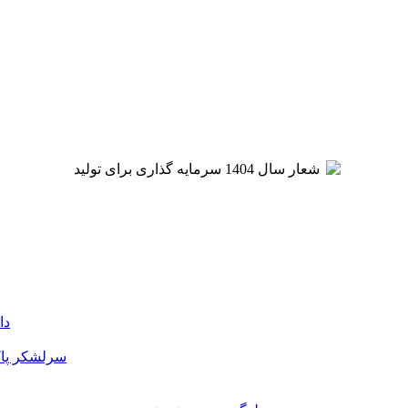
دا
سرلشکر پاک