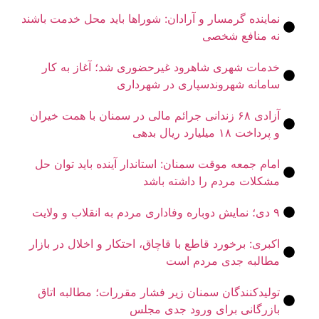
ماینده گرمسار و آرادان: شوراها باید محل خدمت باشند
ه منافع شخصی
دمات شهری شاهرود غیرحضوری شد؛ آغاز به کار
امانه شهروندسپاری در شهرداری
آزادی ۶۸ زندانی جرائم مالی در سمنان با همت خیران
رداخت ۱۸ میلیارد ریال بدهی
مام جمعه موقت سمنان: استاندار آینده باید توان حل
شکلات مردم را داشته باشد
اب و ولایت
بری: برخورد قاطع با قاچاق، احتکار و اخلال در بازار
طالبه جدی مردم است
ولیدکنندگان سمنان زیر فشار مقررات؛ مطالبه اتاق
ازرگانی برای ورود جدی مجلس