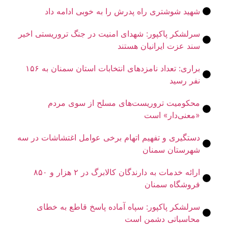
هید شوشتری راه پدرش را به خوبی ادامه داد
رلشکر پاکپور: شهدای امنیت در جنگ تروریستی اخیر
ند عزت ایرانیان هستند
براری: تعداد نامزدهای انتخابات استان سمنان به ۱۵۶
فر رسید
حکومیت تروریست‌های مسلح از سوی مردم
معنی‌دار» است
ستگیری و تفهیم اتهام برخی عوامل اغتشاشات در سه
هرستان سمنان
ارائه خدمات به دارندگان کالابرگ در ۲ هزار و ۸۵۰
روشگاه سمنان
رلشکر پاکپور: سپاه آماده پاسخ قاطع به خطای
حاسباتی دشمن است