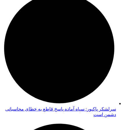
سرلشکر پاکپور: سپاه آماده پاسخ قاطع به خطای محاسباتی
دشمن است