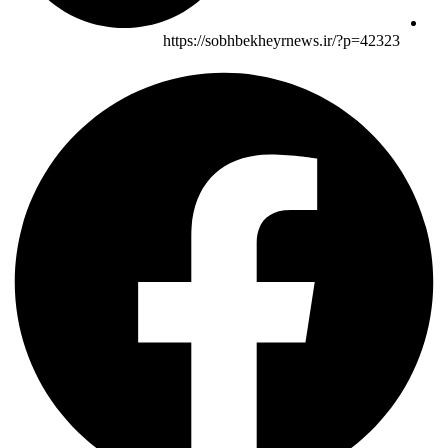
https://sobhbekheyrnews.ir/?p=42323