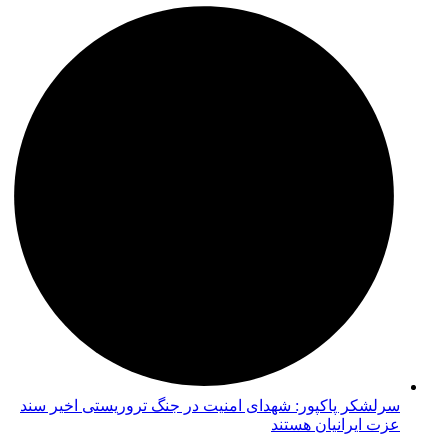
سرلشکر پاکپور: شهدای امنیت در جنگ تروریستی اخیر سند
عزت ایرانیان هستند