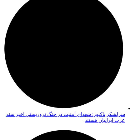
سرلشکر پاکپور: شهدای امنیت در جنگ تروریستی اخیر سند
عزت ایرانیان هستند