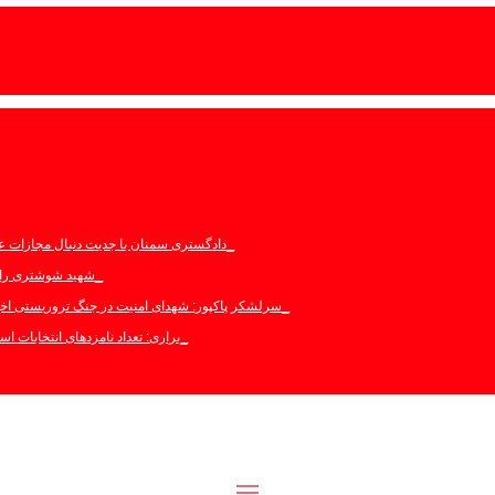
دادگستری سمنان با جدیت دنبال مجازات 
شهید شوشتری راه پ
سرلشکر پاکپور: شهدای امنیت در جنگ تروریستی اخی
براری: تعداد نامزدهای انتخابات استان سمنا