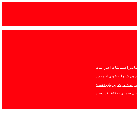
عناصر اغتشاشات اخیر است
درش را به خوبی ادامه داد
ر سند عزت ایرانیان هستند
ن به ۱۵۶ نفر رسید