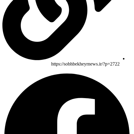
https://sobhbekheyrnews.ir/?p=2722