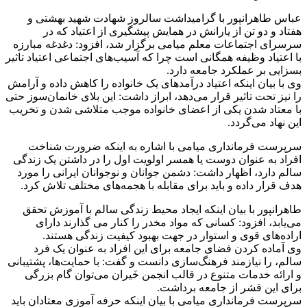
عباس طاهرانپور با گرامیداشت سالروز شهادت شهید بهشتی و
هفتاد و دو تن از یارانش در همایش پیشگیری از اعتیاد که در
سرسرای اجتماعات معلم میامی برگزار شد، افزود: دغدغه مبارزه
با اعتیاد وظیفه همگانی است چرا که آسیب‌های اجتماعی اعتیاد تاثیر
بسزایی بر عملکرد جامعه دارد.
وی با بیان اینکه اعتیاد درآمدهای یک خانواده را کاهش داده و آرامش
را نیز تحت تاثیر قرار می‌دهد، ابراز داشت: این بلای خانمان‌سوز حتی
با معتاد شدن یکی از اعضای خانواده موجب متلاشی شدن و تخریب
این نهاد می‌گردد.
سرپرست فرمانداری میامی با اشاره به اینکه ضرورت شناخت
افراد به عنوان دوست یا همسر اولویت اول را در داشتن یک زندگی
سالم دارد، اظهار داشت: دشمن جوانان و نوجوانان ایرانی را مورد
هدف قرار داده و باید برای مقابله با هجمه‌های مختلف تلاش کرد.
طاهرانپور با بیان اینکه ایجاد محیط زندگی سالم با آموزش تحقق
می‌یابد، افزود: کسانی که مواد مخدر را کنار می گذارند دارای
اراده‌های قوی و استوار در جهت بهبود کیفیت زندگی هستند.
وی آماده کردن فضای جامعه برای این افراد به عنوان یک فرد
سالم، را نیازمند فرهنگ‌سازی دانست و گفت: با حمایت‌ها، پشتیبانی
و ارائه خدمات متنوع در قالب انجمن خَیران می‌توان گام بزرگی
برای این قشر از جامعه برداشت.
سرپرست فرمانداری میامی با بیان اینکه حرفه آموزی معتادان باید