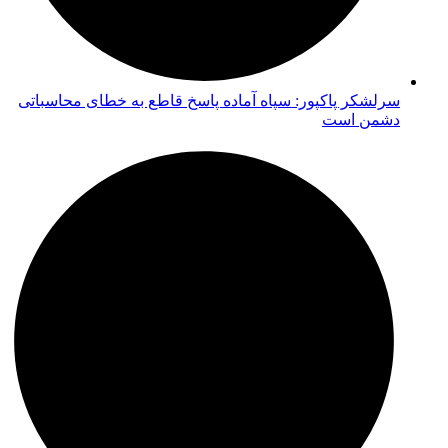
سرلشکر پاکپور: سپاه آماده پاسخ قاطع به خطای محاسباتی
دشمن است