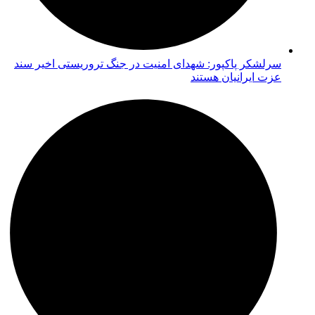
سرلشکر پاکپور: شهدای امنیت در جنگ تروریستی اخیر سند
عزت ایرانیان هستند