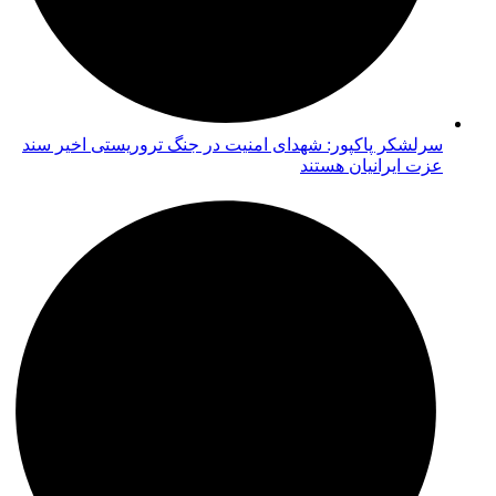
سرلشکر پاکپور: شهدای امنیت در جنگ تروریستی اخیر سند
عزت ایرانیان هستند