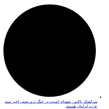
سرلشکر پاکپور: شهدای امنیت در جنگ تروریستی اخیر سند
عزت ایرانیان هستند