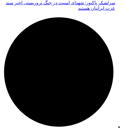
سرلشکر پاکپور: شهدای امنیت در جنگ تروریستی اخیر سند
عزت ایرانیان هستند