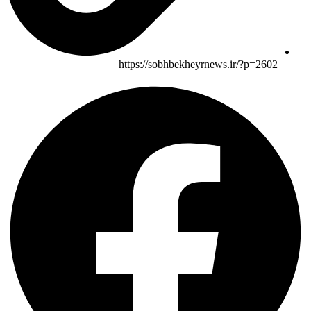
https://sobhbekheyrnews.ir/?p=2602