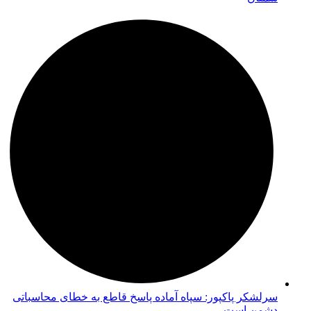
سرلشکر پاکپور: سپاه آماده پاسخ قاطع به خطای محاسباتی
دشمن است