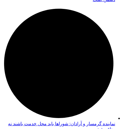
نماینده گرمسار و آرادان: شوراها باید محل خدمت باشند نه