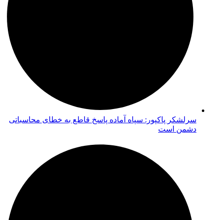
سرلشکر پاکپور: سپاه آماده پاسخ قاطع به خطای محاسباتی
دشمن است