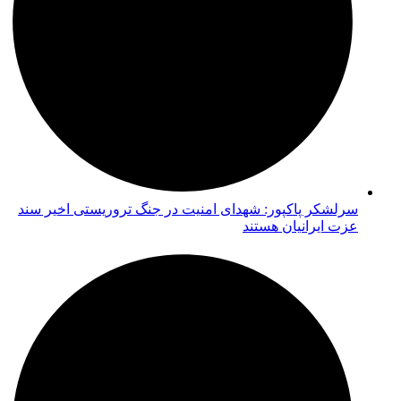
سرلشکر پاکپور: شهدای امنیت در جنگ تروریستی اخیر سند
عزت ایرانیان هستند