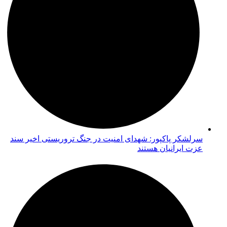
سرلشکر پاکپور: شهدای امنیت در جنگ تروریستی اخیر سند
عزت ایرانیان هستند