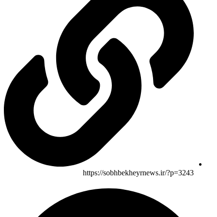
https://sobhbekheyrnews.ir/?p=3243