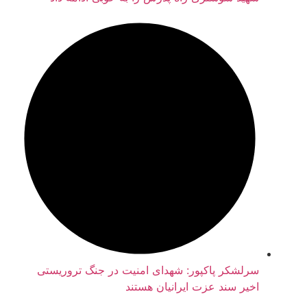
سرلشکر پاکپور: شهدای امنیت در جنگ تروریستی
اخیر سند عزت ایرانیان هستند