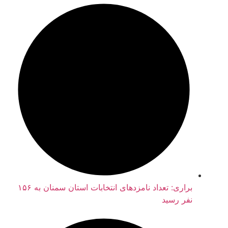
براری: تعداد نامزدهای انتخابات استان سمنان به ۱۵۶
نفر رسید