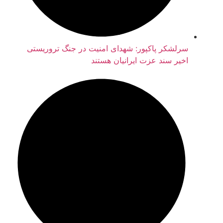
سرلشکر پاکپور: شهدای امنیت در جنگ تروریستی
اخیر سند عزت ایرانیان هستند