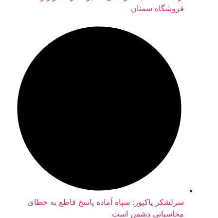
فروشگاه سمنان
سرلشکر پاکپور: سپاه آماده پاسخ قاطع به خطای
محاسباتی دشمن است