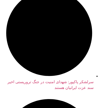
رلشکر پاکپور: شهدای امنیت در جنگ تروریستی اخیر
ند عزت ایرانیان هستند