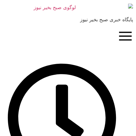
بری صبح بخیر نیوز