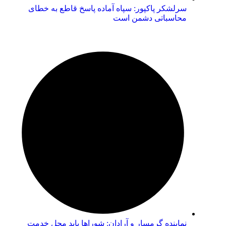
سرلشکر پاکپور: سپاه آماده پاسخ قاطع به خطای
محاسباتی دشمن است
نماینده گرمسار و آرادان: شوراها باید محل خدمت