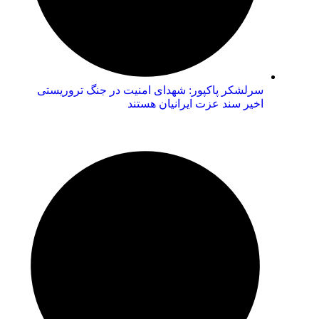
سرلشکر پاکپور: شهدای امنیت در جنگ تروریستی
اخیر سند عزت ایرانیان هستند