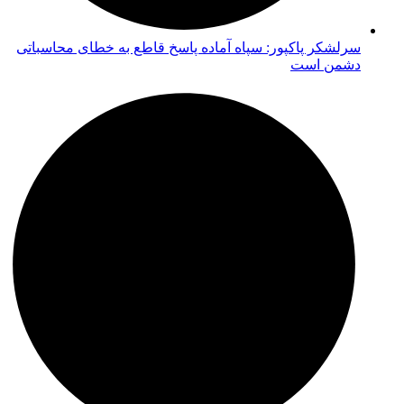
سرلشکر پاکپور: سپاه آماده پاسخ قاطع به خطای محاسباتی
دشمن است