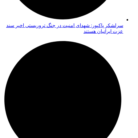
سرلشکر پاکپور: شهدای امنیت در جنگ تروریستی اخیر سند
عزت ایرانیان هستند