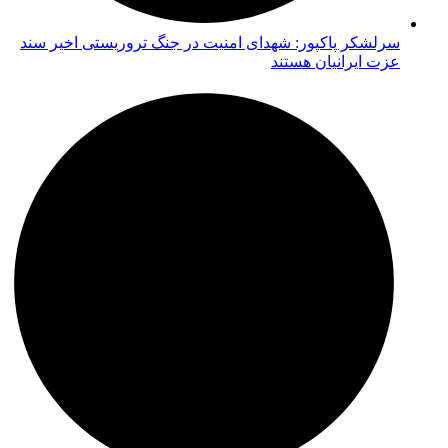
سرلشکر پاکپور: شهدای امنیت در جنگ تروریستی اخیر سند
عزت ایرانیان هستند