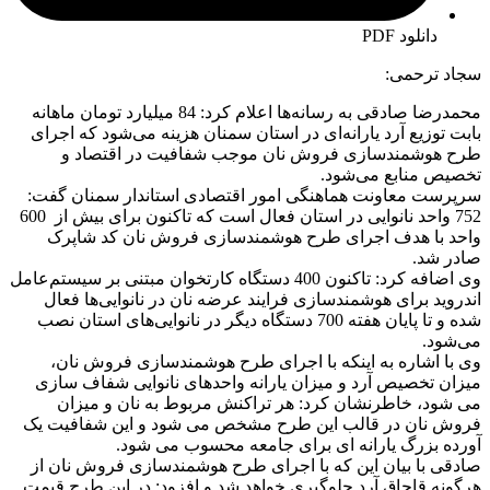
دانلود PDF
سجاد ترحمی:
محمدرضا صادقی به رسانه‌ها اعلام کرد: 84 میلیارد تومان ماهانه
بابت توزیع آرد یارانه‌ای در استان سمنان هزینه می‌شود که اجرای
طرح هوشمندسازی فروش نان موجب شفافیت در اقتصاد و
تخصیص منابع می‌شود.
سرپرست معاونت هماهنگی امور اقتصادی استاندار سمنان گفت:
752 واحد نانوایی در استان فعال است که تاکنون برای بیش از 600
واحد با هدف اجرای طرح هوشمندسازی فروش نان کد شاپرک
صادر شد.
وی اضافه کرد: تاکنون 400 دستگاه کارتخوان مبتنی بر سیستم‌عامل
اندروید برای هوشمندسازی فرایند عرضه نان در نانوایی‌ها فعال
شده و تا پایان هفته 700 دستگاه دیگر در نانوایی‌های استان نصب
می‌شود.
وی با اشاره به اینکه با اجرای طرح هوشمندسازی فروش نان،
میزان تخصیص آرد و میزان یارانه واحدهای نانوایی شفاف سازی
می شود، خاطرنشان کرد: هر تراکنش مربوط به نان و میزان
فروش نان در قالب این طرح مشخص می شود و این شفافیت یک
آورده بزرگ یارانه ای برای جامعه محسوب می شود.
صادقی با بیان این که با اجرای طرح هوشمندسازی فروش نان از
هرگونه قاچاق آرد جلوگیری خواهد شد و افزود: در این طرح قیمت