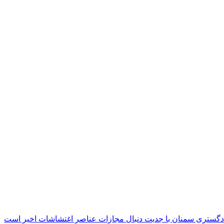
دگستری سمنان با جدیت دنبال مجازات عناصر اغتشاشات اخیر است