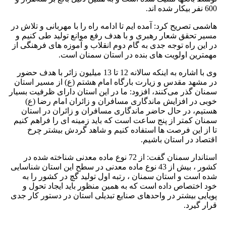
ریح کرد: آمده ایم تا ادامه راه را با مهربانی و تلاش در
ق شعار رهبری و با هدف رفع موانع تولید طی کنیم و
اه توجه جدی به گام دوم انقلاب و آموزه های فرهنگی از
اولویت های بنده در استان سمنان است.‌
وی با اشاره به اینکه سالانه 12 تا 13 میلیون زائر با هدف حضور
مقدس و زیارت بارگاه امام‌ هشتم (ع) از مسیر استان
ر می‌کنند، افزود: ما در این استان دارای ظرفیت بسیار
افزایش ماندگاری مسافران و زائران امام رضا (ع)
ر حال حاضر ماندگاری مسافران و زائران در استان
تر از پنج ساعت است که باید زمینه ای را فراهم کنیم
ن فرصت ها استفاده کنیم و شاهد گردش بیشتر چرخ
ر استان باشیم‌.
استاندار سمنان گفت: از 72 نوع ماده معدنی شناخته شده در
کشور ، بیش از 43 نوع ماده معدنی در سطح این استان شناسایی
و استان سمنان ، رتبه اول تولید گچ‌ در کشور را به
اص داده است که به همین منظور باید ایجاد تحول و
یشتر در واحدهای صنایع تبدیلی استان در دستور کار جدی
د.