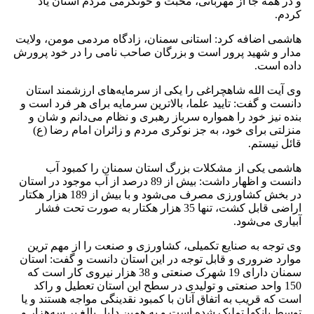
 جا از مهربانی، محبت و خونگرمی مردم‌ استان یاد
افه کرد: استانی سمنان، زادگاه مردمی مومن، ولایت
شهید پرور است و بزرگان صاحب نامی را در خود پرورش
.‌
لله شاهچراغی را یکی از سرمایه‌های ارزشمند استان
گفت: تایید علما، بالاترین سرمایه برای هر فرد است و
 خود را همواره سرباز رهبری و نظام می‌دانم و شان و
رای خود، به جز نوکری مردم و زائران امام رضا (ع)
تم.
کی از مشکلات بزرگ‌ استان سمنان را کمبود آب
دانست و اظهار داشت: بیش از 89 درصد از آب موجود در استان
در بخش کشاورزی مصرف می‌شود و با بیش از 189 هزار هکتار
اراضی قابل کشت، تنها 35 هزار هکتار به صورت تحت فشار
ی‌شود.
به صنایع تکمیلی، کشاورزی و صنعت را از مهم ترین
وری و قابل توجه در این استان دانست و گفت: استان
سمنان دارای 19 شهرک صنعتی و 38 هزار نیروی کار است که
احد صنعتی و تولیدی در سطح این استان تعطیل و راکد
ریب به اتفاق آنان با کمبود نقدینگی مواجه هستند و یا
کها تملیک شده است و به همین دلیل بالغ بر سه‌هزار و