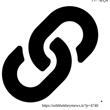
https://sobhbekheyrnews.ir/?p=4740