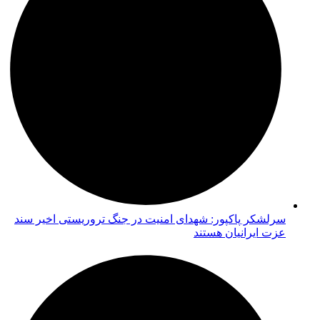
سرلشکر پاکپور: شهدای امنیت در جنگ تروریستی اخیر سند
عزت ایرانیان هستند