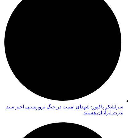
سرلشکر پاکپور: شهدای امنیت در جنگ تروریستی اخیر سند
عزت ایرانیان هستند