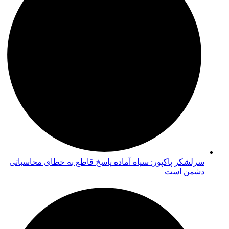
سرلشکر پاکپور: سپاه آماده پاسخ قاطع به خطای محاسباتی
دشمن است