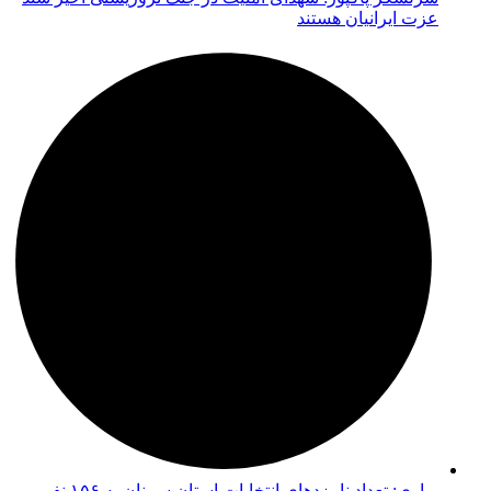
عزت ایرانیان هستند
براری: تعداد نامزدهای انتخابات استان سمنان به ۱۵۶ نفر