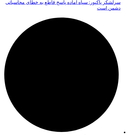
سرلشکر پاکپور: سپاه آماده پاسخ قاطع به خطای محاسباتی
دشمن است