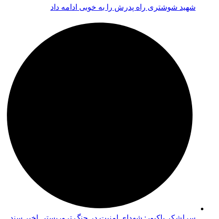
شهید شوشتری راه پدرش را به خوبی ادامه داد
سرلشکر پاکپور: شهدای امنیت در جنگ تروریستی اخیر سند