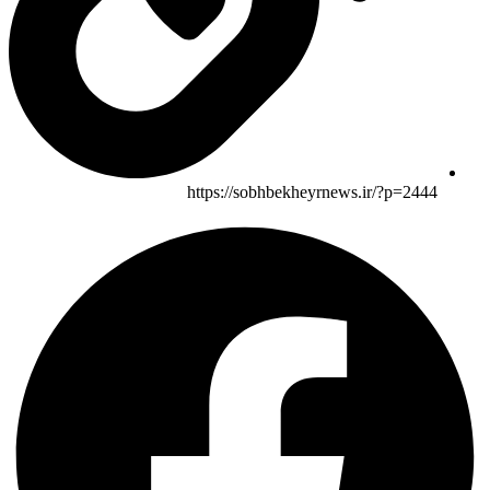
https://sobhbekheyrnews.ir/?p=2444