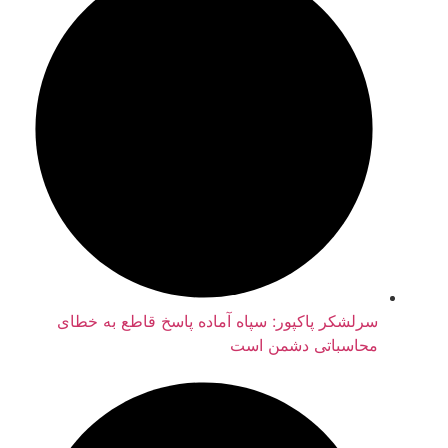
سرلشکر پاکپور: سپاه آماده پاسخ قاطع به خطای
محاسباتی دشمن است