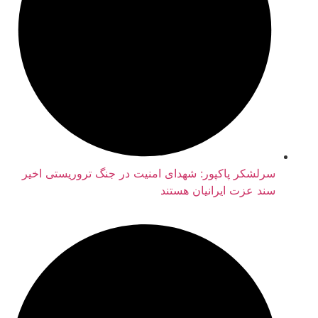
سرلشکر پاکپور: شهدای امنیت در جنگ تروریستی اخیر
سند عزت ایرانیان هستند