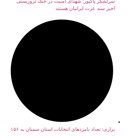
سرلشکر پاکپور: شهدای امنیت در جنگ تروریستی
اخیر سند عزت ایرانیان هستند
براری: تعداد نامزدهای انتخابات استان سمنان به ۱۵۶