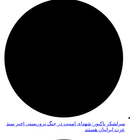
سرلشکر پاکپور: شهدای امنیت در جنگ تروریستی اخیر سند
عزت ایرانیان هستند