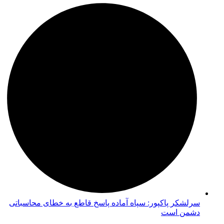
سرلشکر پاکپور: سپاه آماده پاسخ قاطع به خطای محاسباتی
دشمن است