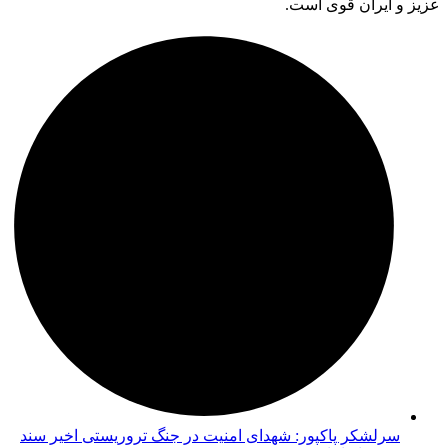
سرلشکر پاکپور: شهدای امنیت در جنگ تروریستی اخیر سند