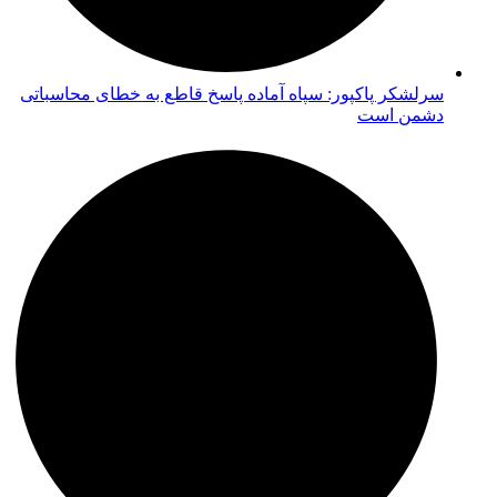
سرلشکر پاکپور: سپاه آماده پاسخ قاطع به خطای محاسباتی
دشمن است