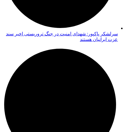
سرلشکر پاکپور: شهدای امنیت در جنگ تروریستی اخیر سند
عزت ایرانیان هستند