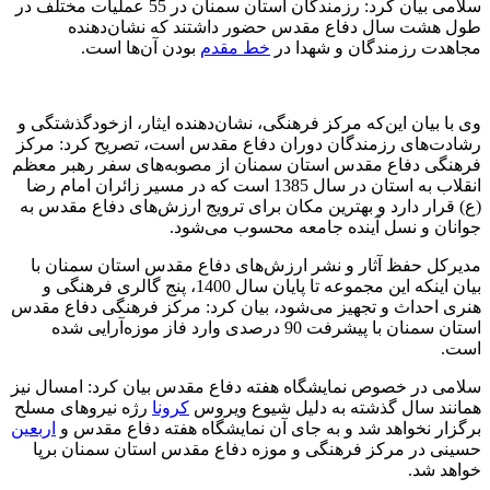
سلامی بیان کرد: رزمندگان استان سمنان در 55 عملیات مختلف در
طول هشت سال دفاع مقدس حضور داشتند که نشان‌دهنده
مجاهدت رزمندگان و شهدا در
خط مقدم
بودن آن‌ها است.
وی با بیان این‌که مرکز فرهنگی، نشان‌دهنده ایثار، ازخودگذشتگی و
رشادت‌های رزمندگان دوران دفاع مقدس است، تصریح کرد: مرکز
فرهنگی دفاع مقدس استان سمنان از مصوبه‌های سفر رهبر معظم
انقلاب به استان در سال 1385 است که در مسیر زائران امام رضا
(ع) قرار دارد و بهترین مکان برای ترویج ارزش‌های دفاع مقدس به
جوانان و نسل آینده جامعه محسوب می‌شود.
مدیرکل حفظ آثار و نشر ارزش‌های دفاع مقدس استان سمنان با
بیان اینکه این مجموعه تا پایان سال 1400، پنج گالری فرهنگی و
هنری احداث و تجهیز می‌شود، بیان کرد: مرکز فرهنگی دفاع مقدس
استان سمنان با پیشرفت 90 درصدی وارد فاز موزه‌آرایی شده
است.
سلامی در خصوص نمایشگاه هفته دفاع مقدس بیان کرد: امسال نیز
همانند سال گذشته به دلیل شیوع ویروس
کرونا
رژه نیروهای مسلح
برگزار نخواهد شد و به جای آن نمایشگاه هفته دفاع مقدس و
اربعین
حسینی در مرکز فرهنگی و موزه دفاع مقدس استان سمنان برپا
خواهد شد.