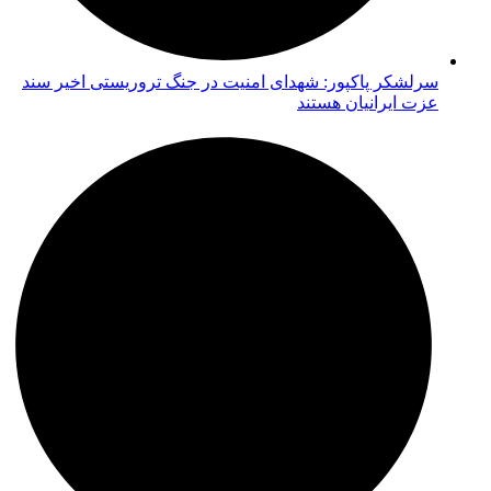
سرلشکر پاکپور: شهدای امنیت در جنگ تروریستی اخیر سند
عزت ایرانیان هستند