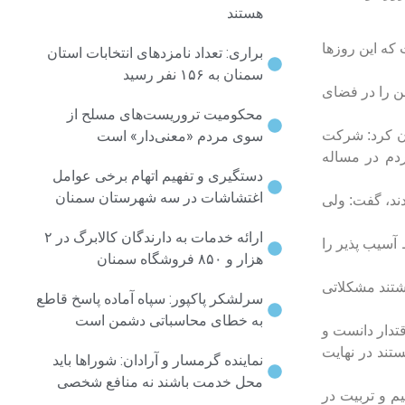
هستند
 که این روزها
براری: تعداد نامزدهای انتخابات استان
سمنان به ۱۵۶ نفر رسید
ن را در فضای
محکومیت تروریست‌های مسلح از
ان کرد: شرکت
سوی مردم «معنی‌دار» است
دم در مساله
دستگیری و تفهیم اتهام برخی عوامل
اغتشاشات در سه شهرستان سمنان
ند، گفت: ولی
ارائه خدمات به دارندگان کالابرگ در ۲
 آسیب پذیر را
هزار و ۸۵۰ فروشگاه سمنان
اشتند مشکلاتی
سرلشکر پاکپور: سپاه آماده پاسخ قاطع
به خطای محاسباتی دشمن است
قتدار دانست و
ستند در نهایت
نماینده گرمسار و آرادان: شوراها باید
محل خدمت باشند نه منافع شخصی
م و تربیت در