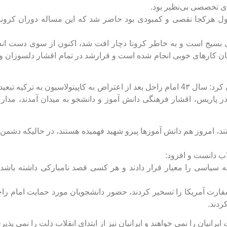
ی تخصصی بی‌نظیر بود.
 اول هرکجا نقصی و کمبودی بود حاضر شد که این مساله دوران کرونا
سیج است و به خاطر کرونا دچار افت شد، اکنون از سوی دست اندرک
تان کارهای خوبی انجام شده است و قرارشد در تمام اقشار دلسوزان و 
وی به سالروز ١٣ آبان و سه واقعه تاریخی مهم این روز اشاره و بیان کرد: سال 4٣ امام راحل بعد از اعتراض به کاپیتولاسیو
م سال 5٧ بود که پس بیانیه مهم امام خمینی(ره) در ١٣ مهر 5٧ در پاریس، اقشار فرهنگی دانش آموز و دانشجو به میدان 
د، امروز هم دانش آموزها پیرو شهید فهمیده هستند، در حالیکه دشمن
سیاسی را معیار قرار دادند و هر کسی قصد نامبارکی داشته باشد 
 سفارت آمریکا را تسخیر کردند، حضور دانشجویان مورد حمایت امام ر
ردند.
یان را نمی خواهند و ایرانیان نیز از ابتدای انقلاب ذلت را نمی پذیرف