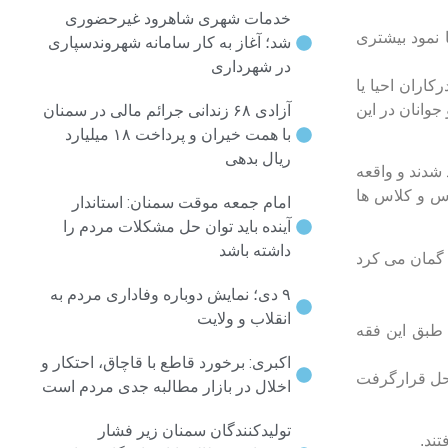
خدمات شهری شاهرود غیرحضوری
 نمود بیشتری
شد؛ آغاز به کار سامانه شهروندسپاری
در شهرداری
اران احیا یا
جوانان در این
آزادی ۶۸ زندانی جرائم مالی در سمنان
با همت خیران و پرداخت ۱۸ میلیارد
ریال بدهی
ن به ترکیه تبعید شدند و واقعه
آمدند، مدارس و کلاس ها
امام جمعه موقت سمنان: استاندار
آینده باید توان حل مشکلات مردم را
داشته باشد
 گمان می کرد
۹ دی؛ نمایش دوباره وفاداری مردم به
انقلاب و ولایت
طبق این فقه
اکبری: برخورد قاطع با قاچاق، احتکار و
احل قرارگرفت
اخلال در بازار مطالبه جدی مردم است
تولیدکنندگان سمنان زیر فشار
تند.