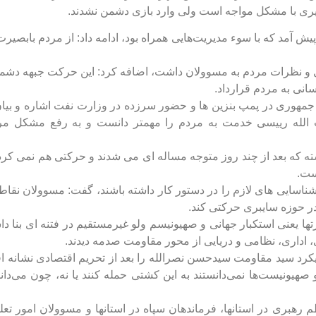
ی با مشکل مواجه است ولی وارد بازی دشمن نشدند.
 آمد که با سوء مدیریت‌هایی همراه بود، ادامه داد: از مردم بابصیرت
ل و نظرات مردم به مسوولان داشت، اضافه کرد: این حرکت جبهه دشم
انی به مردم قرارداد.
 جمهوری در پمپ بنزین ها و حضور سرزده در وزارت نفت اشاره و بی
ت الله رییسی خدمت به مردم را مهمتر دانست و به رفع مشکل مر
شته که بعد از چند روز متوجه مساله ای می شدند و حرکتی هم نمی کرد
ست.
 شناسایی های لازم را در دستور کار داشته باشند، گفت: مسوولان نقاط
در حوزه سایبری حرکتی کند.
رتها یعنی استکبار جهانی و صهیونیسم ولو غیرمستقیم در فتنه ای بنا د
ی، اداری، نظامی و دریایی از محور مقاومت صدمه دیدند.
ویکرد سید مقاومت سیدحسن نصرالله را بعد از تحریم اقتصادی نشانه ا
صهیونیست‌ها نمی‌دانستند به این کشتی حمله کنند یا نه، چون می‌دان
بری در استانها، فرماندهان سپاه در استانها و مسوولان امور تعلی