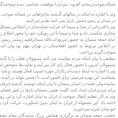
شبکه سوخت‌رسانی افزود: مردم با موقعیت شناسی دیدند سوخت‌گیر
وی با اشاره به اینکه در سالهای گذشته ماجراهایی در مساله سوخت پیش
در میدان و زمین دشمن بازی نمی کنند تقدیر می‌کنیم.
وی با قدردانی از صدا و سیما که حرکت شتابنده‌ای در انعکاس مشک
مجازی شکست داد و صدا و سیما با این رویکرد خود را محور اطلاع رس
امام جمعه سمنان به حضور سریع آیت‌الله سیدابراهیم رییسی رییس
در اجلاس مربوط به کشور افغانستان در تهران مهم بود ولی آی
سوخت‌گیری پرداخت.
مطیعی با بیان اینکه مردم مقایسه می کنند مسوولان فعلی را با گذ
مسوولان امروز با حضور فعال پای کار می آیند و تفاوت‌ها مشخص ا
وی با اشاره به اینکه دست‌اندرکاران حوزه امنیت فعال هستند و باید
بشناسند، این تهدید فرصتی برای کشور است تا دشمن نتواند در آینده 
نماینده ولی فقیه در استان سمنان با بیان اینکه دوشنبه گذشته ابرقد
برای مردم ایران ایجاد کنند، گفت: همین دشمنان بارها در امور فضای
وی به کار عظیم انتفال سوخت از ایران به لبنان اشاره کرد و این ر
ادامه داد: این محموله از ایران به لبنان بدون اسکورت حرکت کرد و 
خودشان ضربه می‌خورند.
خطیب جمعه سمنان به برگزاری همایش بزرگ نمایندگان مقام معظم ره