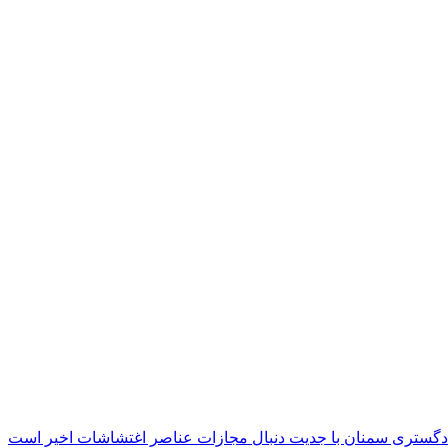
دگستری سمنان با جدیت دنبال مجازات عناصر اغتشاشات اخیر است