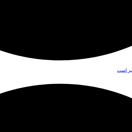
یر است