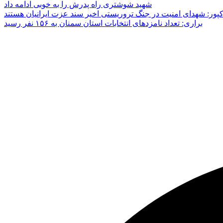
شهید شوشتری راه پدرش را به خوبی ادامه داد
پور: شهدای امنیت در جنگ تروریستی اخیر سند عزت ایرانیان هستند
براری: تعداد نامزدهای انتخابات استان سمنان به ۱۵۶ نفر رسید