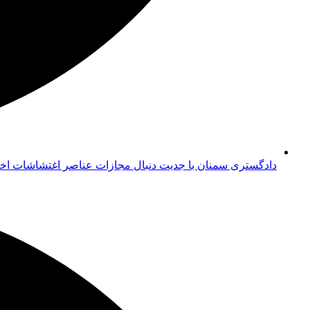
دادگستری سمنان با جدیت دنبال مجازات عناصر اغتشاشات اخ