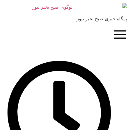
بری صبح بخیر نیوز