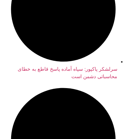
سرلشکر پاکپور: سپاه آماده پاسخ قاطع به خطای
محاسباتی دشمن است