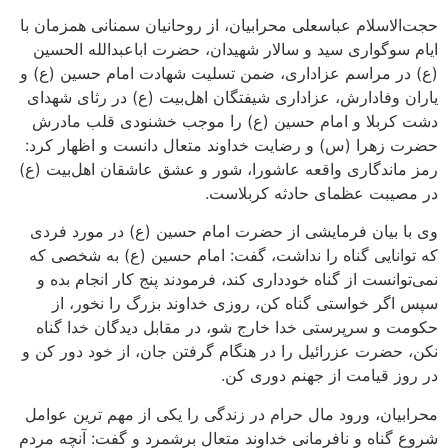
لام عباسعلی محرابیان، از روحانیان سمنانی همزمان با
واری سید و سالار شهیدان، حضرت اباعبدالله الحسین
مراسم عزاداری، ضمن تسلیت شهادت امام حسین (ع) و
ادارش، عزاداری شیفتگان اهل‌بیت (ع) در رثای شهدای
لا و امام حسین (ع) را موجب خشنودی قلب مادرش
را (س) و رضایت خداوند متعال دانست و اظهار کرد:
دگاری واقعه عاشورا، شور و عشق عاشقان اهل‌بیت (ع)
ت عظمای حادثه کربلاست.
یان فرمایشی از حضرت امام حسین (ع) در مورد فردی
ایی گناه را نداشت، گفت: امام حسین (ع) به شخصی که
ست از گناه خودداری کند، فرمودند پنج کار انجام بده و
خواستی گناه کن، روزی خداوند بزرگ را نخور، از
 سرپرستی خدا خارج شو، در مقابل دیدگان خدا گناه
رت عزرائیل را در هنگام گرفتن جان، از خود دور کن و
قیامت از جهنم دوری کن.
، ورود مال حرام در زندگی را یکی از مهم ترین عوامل
ه و نافرمانی خداوند متعال برشمرد و گفت: آنچه مردم