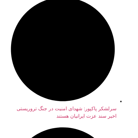
سرلشکر پاکپور: شهدای امنیت در جنگ تروریستی
اخیر سند عزت ایرانیان هستند