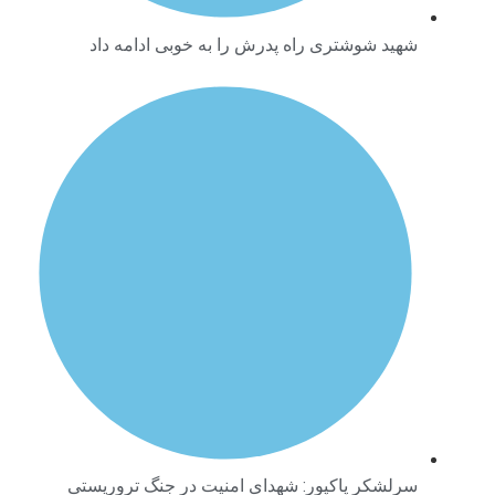
شهید شوشتری راه پدرش را به خوبی ادامه داد
سرلشکر پاکپور: شهدای امنیت در جنگ تروریستی