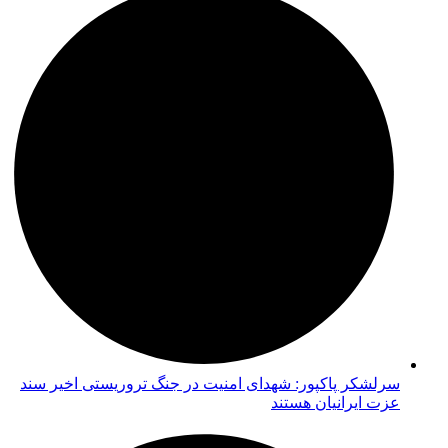
سرلشکر پاکپور: شهدای امنیت در جنگ تروریستی اخیر سند
عزت ایرانیان هستند