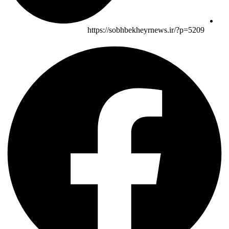
https://sobhbekheyrnews.ir/?p=5209