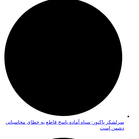
سرلشکر پاکپور: سپاه آماده پاسخ قاطع به خطای محاسباتی
دشمن است