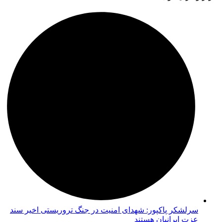
سرلشکر پاکپور: شهدای امنیت در جنگ تروریستی اخیر سند
عزت ایرانیان هستند