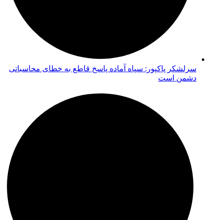
سرلشکر پاکپور: سپاه آماده پاسخ قاطع به خطای محاسباتی
دشمن است