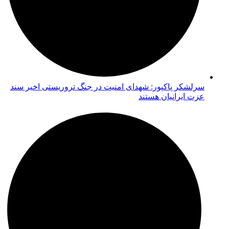
سرلشکر پاکپور: شهدای امنیت در جنگ تروریستی اخیر سند
عزت ایرانیان هستند