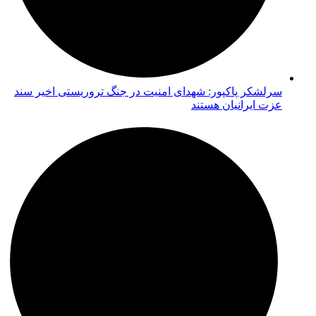
سرلشکر پاکپور: شهدای امنیت در جنگ تروریستی اخیر سند
عزت ایرانیان هستند