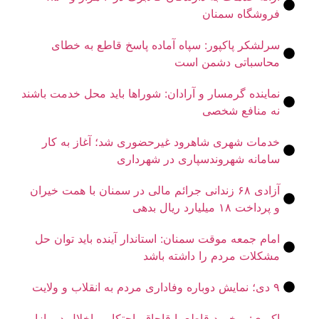
روشگاه سمنان
رلشکر پاکپور: سپاه آماده پاسخ قاطع به خطای
حاسباتی دشمن است
ماینده گرمسار و آرادان: شوراها باید محل خدمت باشند
ه منافع شخصی
دمات شهری شاهرود غیرحضوری شد؛ آغاز به کار
امانه شهروندسپاری در شهرداری
آزادی ۶۸ زندانی جرائم مالی در سمنان با همت خیران
رداخت ۱۸ میلیارد ریال بدهی
مام جمعه موقت سمنان: استاندار آینده باید توان حل
شکلات مردم را داشته باشد
اب و ولایت
بری: برخورد قاطع با قاچاق، احتکار و اخلال در بازار