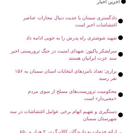
ین اخبار
ادگستری سمنان با جدیت دنبال مجازات عناصر
غتشاشات اخیر است
هید شوشتری راه پدرش را به خوبی ادامه داد
رلشکر پاکپور: شهدای امنیت در جنگ تروریستی اخیر
ند عزت ایرانیان هستند
براری: تعداد نامزدهای انتخابات استان سمنان به ۱۵۶
فر رسید
حکومیت تروریست‌های مسلح از سوی مردم
معنی‌دار» است
ستگیری و تفهیم اتهام برخی عوامل اغتشاشات در سه
هرستان سمنان
ارائه خدمات به دارندگان کالابرگ در ۲ هزار و ۸۵۰