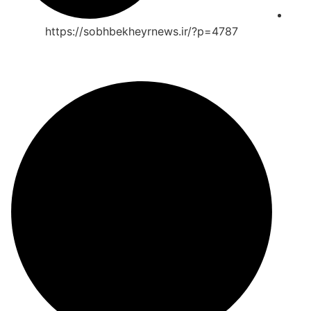
https://sobhbekheyrnews.ir/?p=4787