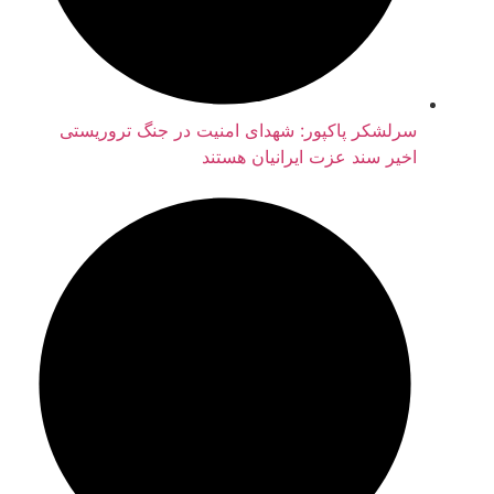
سرلشکر پاکپور: شهدای امنیت در جنگ تروریستی
اخیر سند عزت ایرانیان هستند