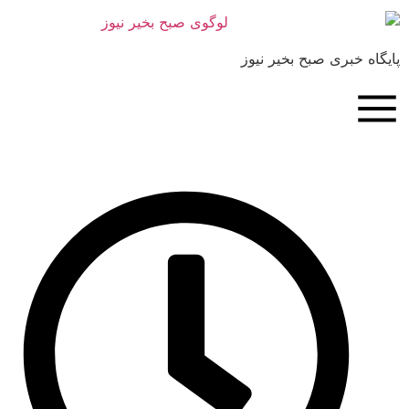
بری صبح بخیر نیوز