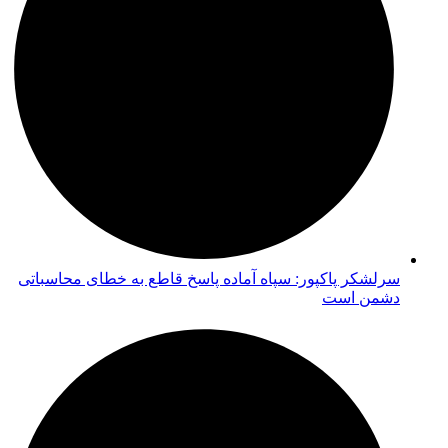
سرلشکر پاکپور: سپاه آماده پاسخ قاطع به خطای محاسباتی
دشمن است