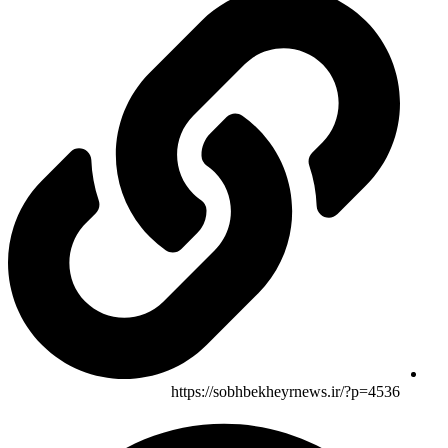
https://sobhbekheyrnews.ir/?p=4536