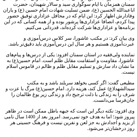
سمنان همزمان با ایام سوگواری سید و سالار شهیدان، حضرت
اباعبدالله الحسین (ع)، ضمن تسلیت شهادت امام حسین (ع) و یاران
وفادارش اظهار کرد: این ایام که در محافل عزاداری توفیق حضور
پیدا کردم، انصافا عزاداری‌ها پرشور بوده و از همه کسانی که در این
برنامه‌ها و عزاداری‌ها شرکت کرده‌اند، قدردانی می‌کنیم.
وی بیان کرد: در مکتب عاشورا، سر کلاس درس‌آموزی و
عبرت‌آموزی هستیم و هر سال این درس‌آموزی باید دقیق‌تر باشد.
نماینده ولی‌فقیه در استان سمنان افزود: یکی از درس‌ها و پیام‌های
عاشورا، مقاومت و استقامت مقابل ظلم است. امام حسین(ع) به
ما نشان داد سازش و تسلیم مقابل ظلم و ظالم در قاموس اسلام
نیست.
مطیعی گفت: اگر کسی بخواهد سربلند باشد و به مکتب
سیدالشهدا(ع) عمل کند، هزینه دارد. امام حسین(ع) مرگ با عزت و
شرف را به زندگی با ذلت ترجیح داد و زندگی زیر یوغ ظالمان را
جان‌فرسا می‌دانست.
وی افزود: نکته دیگر این است که جبهه باطل ممکن است در ظاهر
پیروز شود؛ اما به هدف خود نمی‌رسد. امروز بعد از 1400 سال نامی
از یزید و اجدادش به جز لعن و نفرین نیست و فرهنگ حسینی هر
روز درخشان‌تر می‌شود.