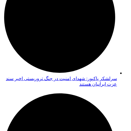
سرلشکر پاکپور: شهدای امنیت در جنگ تروریستی اخیر سند
عزت ایرانیان هستند