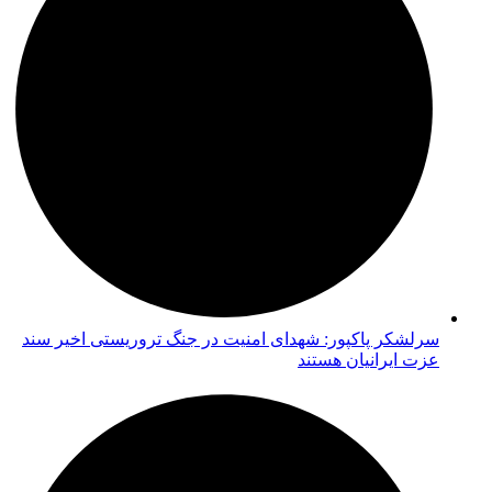
سرلشکر پاکپور: شهدای امنیت در جنگ تروریستی اخیر سند
عزت ایرانیان هستند