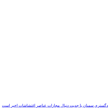
دگستری سمنان با جدیت دنبال مجازات عناصر اغتشاشات اخیر است