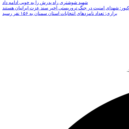
شهید شوشتری راه پدرش را به خوبی ادامه داد
پور: شهدای امنیت در جنگ تروریستی اخیر سند عزت ایرانیان هستند
براری: تعداد نامزدهای انتخابات استان سمنان به ۱۵۶ نفر رسید