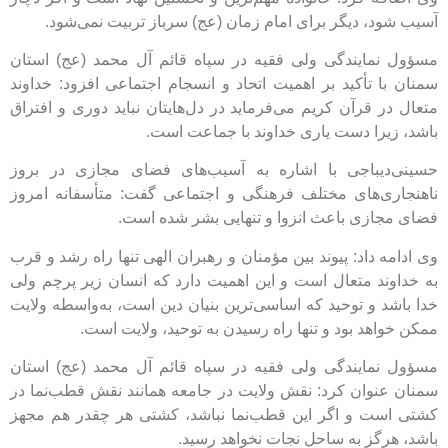
یب شود، دیگر برای امام زمان (عج) سرباز تربیت نمی‌شود.
ؤول نمایندگی ولی فقیه در سپاه قائم آل محمد (عج) استان
نان با تأکید بر اهمیت اتحاد و انسجام اجتماعی افزود: خداوند
عال در قرآن کریم می‌فرماید در دل‌هایتان نباید دوری و افتراق
شد، زیرا دست یاری خداوند با جماعت است.
ینی‌دیباجی با اشاره به آسیب‌های فضای مجازی در بروز
هنجاری‌های مختلف فرهنگی و اجتماعی گفت: متأسفانه امروز
ای مجازی باعث انزوا و تنهایی بشر شده است.
 ادامه داد: پیوند بین مؤمنان و رهبران الهی تنها راه رشد و قرب
 خداوند متعال است و این اهمیت دارد که انسان زیر پرچم ولی
ا باشد و توحید که اساسی‌ترین بنیان دین است، به‌واسطه ولایت
کن خواهد بود و تنها راه رسیدن به توحید، ولایت است.
ؤول نمایندگی ولی فقیه در سپاه قائم آل محمد (عج) استان
نان عنوان کرد: نقش ولایت در جامعه همانند نقش قطب‌نما در
تی است و اگر این قطب‌نما نباشد، کشتی هر چقدر هم مجهز
شد، هرگز به ساحل نجات نخواهد رسید.