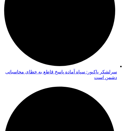
سرلشکر پاکپور: سپاه آماده پاسخ قاطع به خطای محاسباتی
دشمن است