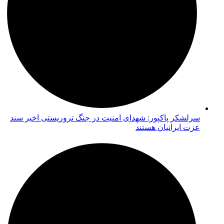
سرلشکر پاکپور: شهدای امنیت در جنگ تروریستی اخیر سند
عزت ایرانیان هستند