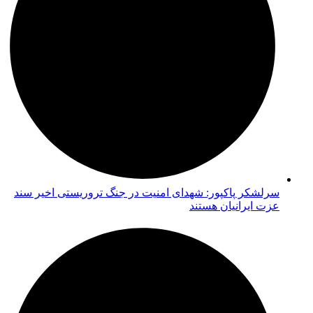
سرلشکر پاکپور: شهدای امنیت در جنگ تروریستی اخیر سند
عزت ایرانیان هستند