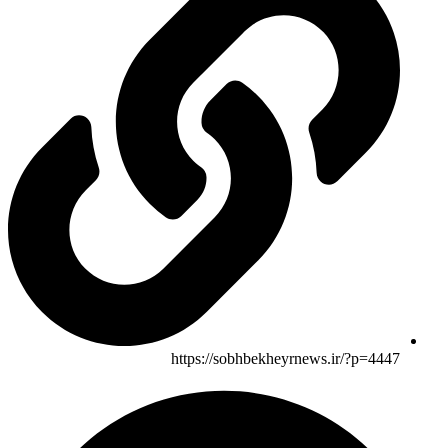
https://sobhbekheyrnews.ir/?p=4447