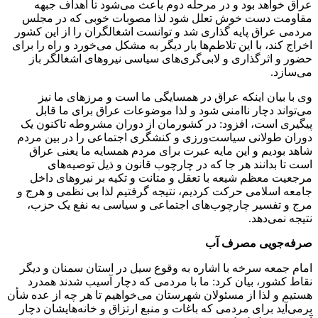
عراق خواهد بود و در مرحله دوم باعث می‌شود تا اهداف جبهه
مقاومت دست خوش تعلل شود لذا مصوبات خوبی که در مجلس
مردمی عراق پایه گذاری شد و توانست اشغالگران را از این کشور
اخراج کند، با این تلاطم‌ها بار دیگر به مشکل می‌خورد و راه را برای
حضور و اثرگذاری و لابی‌گری‌های سیاسی نیروهای اشغالگر باز
می‌سازد.
وی با بیان اینکه عراق در همسایگی ما است و مرزهای ما نیز
می‌تواند دچار ناامنی شود و لذا موضوعات عراق برای ما قابل
پیگیری است، افزود: در کشورمان از دوران مشروطه تاکنون یک
دوران طولانی سیاست‌ورزی و کنشگری اجتماعی را در بین مردم
شاهد بودیم و این مایه عبرت برای مردم همسایه ما یعنی عراق
است تا بدانند هر جا که در چارچوب قانون و ذیل توصیه‌های
مرجعیت معظم شیعه با تعقل و متانت و تکیه بر نیروهای داخل
جامعه اسلامی حرکت کردیم، نتیجه گرفتیم لذا بی نظمی و هرج و
مرج و تفسیر چارچوب‌های اجتماعی و سیاسی به نفع یک حزب،
نتیجه نمی‌دهد.
صرفه‌جویی مصرف آب
امام جمعه سرخه با اشاره به وقوع سیل در استان سمنان و دیگر
نقاط کشور، بیان کرد: ما با مردمی که دچار آسیب شدند همدرد
هستیم و لذا از مسئولان شهرستان می‌خواهیم تا هر چه از عده شأن
برمی‌آید برای مردمی که باغات و منبع ارتزاق و خانه‌هایشان دچار