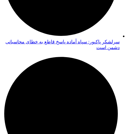
سرلشکر پاکپور: سپاه آماده پاسخ قاطع به خطای محاسباتی
دشمن است