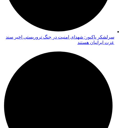
سرلشکر پاکپور: شهدای امنیت در جنگ تروریستی اخیر سند
عزت ایرانیان هستند