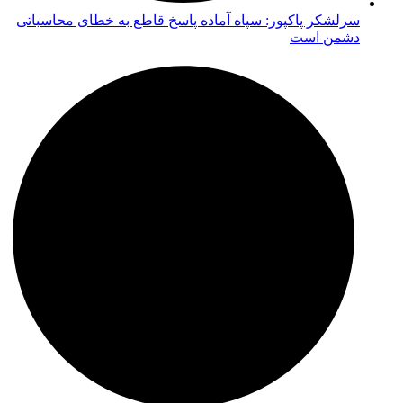
سرلشکر پاکپور: سپاه آماده پاسخ قاطع به خطای محاسباتی
دشمن است