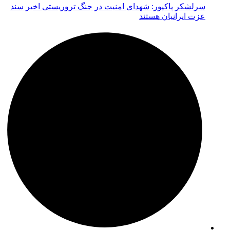
سرلشکر پاکپور: شهدای امنیت در جنگ تروریستی اخیر سند
عزت ایرانیان هستند