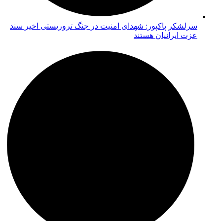
سرلشکر پاکپور: شهدای امنیت در جنگ تروریستی اخیر سند
عزت ایرانیان هستند