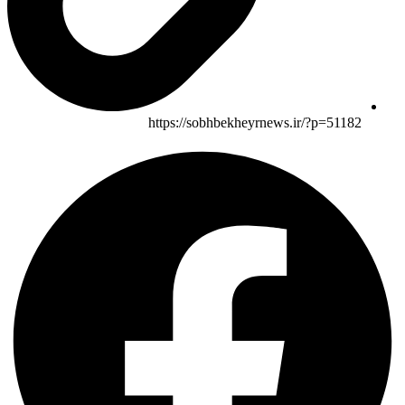
https://sobhbekheyrnews.ir/?p=51182