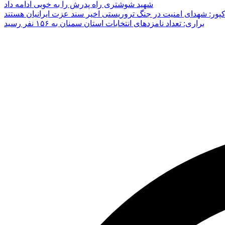
شهید شوشتری راه پدرش را به خوبی ادامه داد
پور: شهدای امنیت در جنگ تروریستی اخیر سند عزت ایرانیان هستند
براری: تعداد نامزدهای انتخابات استان سمنان به ۱۵۶ نفر رسید