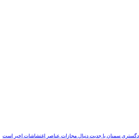
دگستری سمنان با جدیت دنبال مجازات عناصر اغتشاشات اخیر است