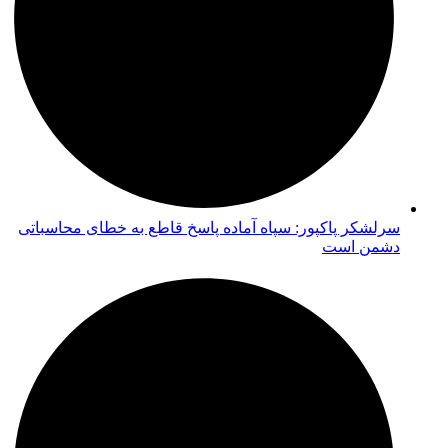
سرلشکر پاکپور: سپاه آماده پاسخ قاطع به خطای محاسباتی
دشمن است