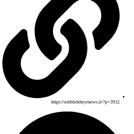
https://sobhbekheyrnews.ir/?p=3932