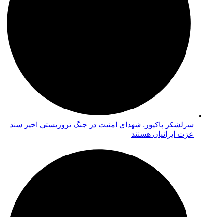
سرلشکر پاکپور: شهدای امنیت در جنگ تروریستی اخیر سند
عزت ایرانیان هستند