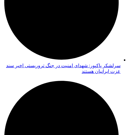
سرلشکر پاکپور: شهدای امنیت در جنگ تروریستی اخیر سند
عزت ایرانیان هستند