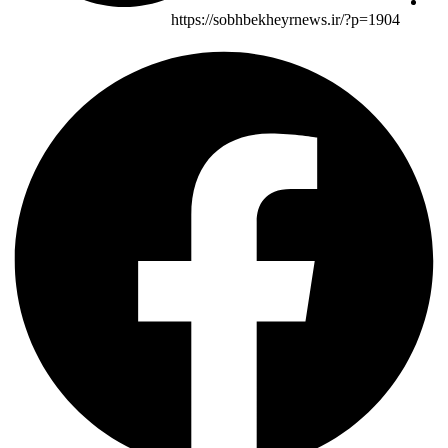
https://sobhbekheyrnews.ir/?p=1904