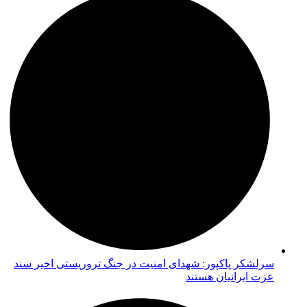
سرلشکر پاکپور: شهدای امنیت در جنگ تروریستی اخیر سند
عزت ایرانیان هستند