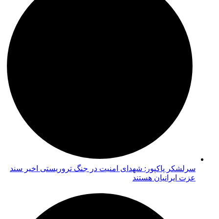
سرلشکر پاکپور: شهدای امنیت در جنگ تروریستی اخیر سند
عزت ایرانیان هستند