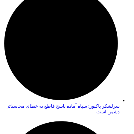
سرلشکر پاکپور: سپاه آماده پاسخ قاطع به خطای محاسباتی
دشمن است