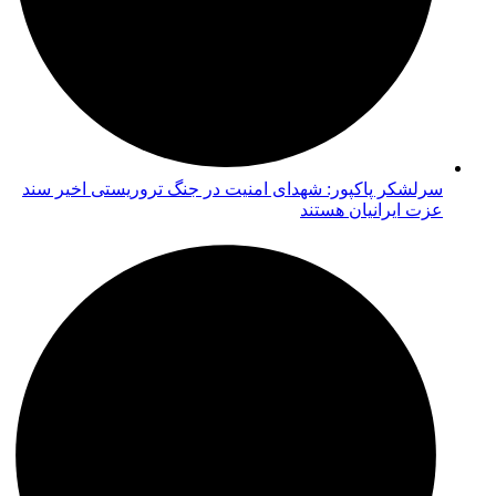
سرلشکر پاکپور: شهدای امنیت در جنگ تروریستی اخیر سند
عزت ایرانیان هستند