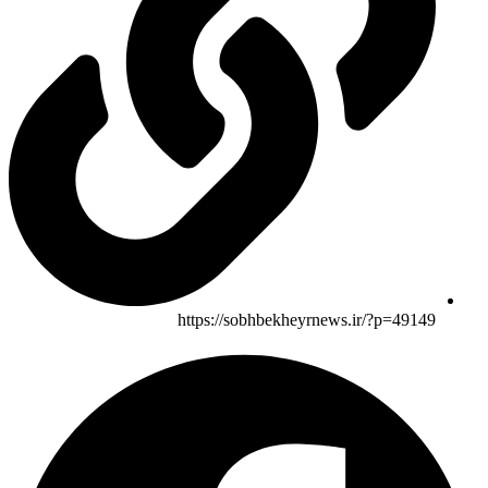
https://sobhbekheyrnews.ir/?p=49149