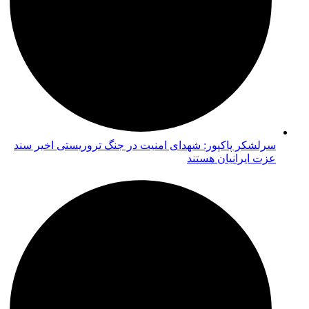
سرلشکر پاکپور: شهدای امنیت در جنگ تروریستی اخیر سند
عزت ایرانیان هستند