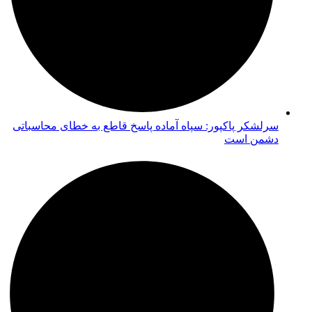
سرلشکر پاکپور: سپاه آماده پاسخ قاطع به خطای محاسباتی
دشمن است