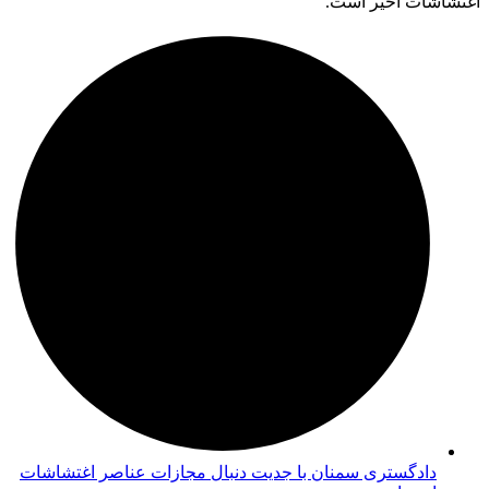
دادگستری سمنان با جدیت دنبال مجازات عناصر اغتشاشات