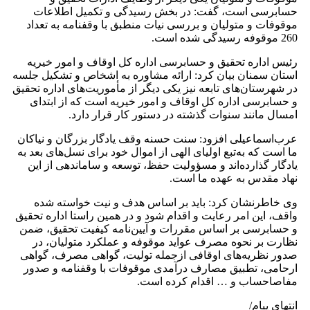
 است، گفت: در بخش رسیدگی و تکمیل اطلاعات
و متولیان و بررسی نیات منطبق با وقفنامه به تعداد
ره تحقیق و حسابرسی اداره کل اوقاف و امور خیریه
نان بیان کرد: ارائه مشاوره به اشخاص و تشکیل جلسه
ان‌های تابعه نیز یکی دیگر از مأموریت‌های اداره تحقیق
ی اداره کل اوقاف و امور خیریه است که از ابتدای
نند سنوات گذشته در دستور کار قرار دارد.
عیلی افزود: سنت حسنه وقف یادگار بزرگان و نیاکان
ه به‌تبع اولیای الهی از اموال خود برای نسل‌های بعد به
ذارده‌اند و مسؤولیت حفظ، توسعه و ساماندهی از این
س به عهده ما است.
نشان کرد: باید بر اساس هدف و نیت خواسته شده
ن امر رعایت و اقدام شود و در همین راستا اداره تحقیق
سی بر اساس مقررات و آیین‌نامه کیفیت تحقیق، ضمن
 نحوه مصرف عواید موقوفه و عملکرد متولیان، در
ریه‌های اوقافی ازجمله تولیت، گواهی مصرف، گواهی
 تطبیق مصارف درآمدی موقوفات با وقفنامه و صدور
اب و … اقدام کرده است.
ام/