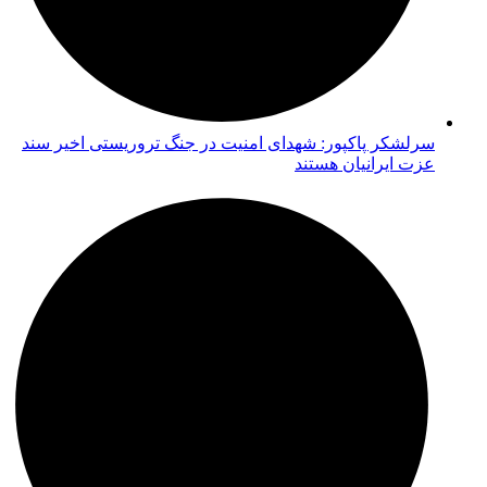
سرلشکر پاکپور: شهدای امنیت در جنگ تروریستی اخیر سند
عزت ایرانیان هستند