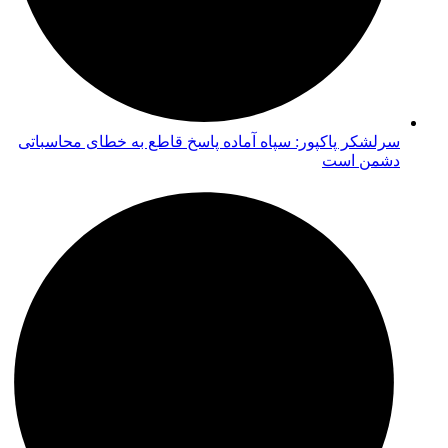
سرلشکر پاکپور: سپاه آماده پاسخ قاطع به خطای محاسباتی
دشمن است