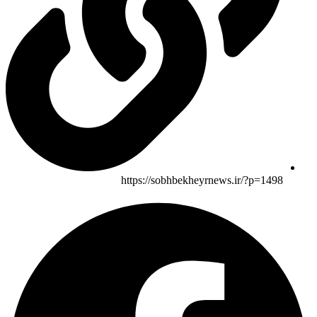
https://sobhbekheyrnews.ir/?p=1498