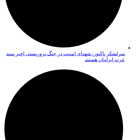
سرلشکر پاکپور: شهدای امنیت در جنگ تروریستی اخیر سند
عزت ایرانیان هستند