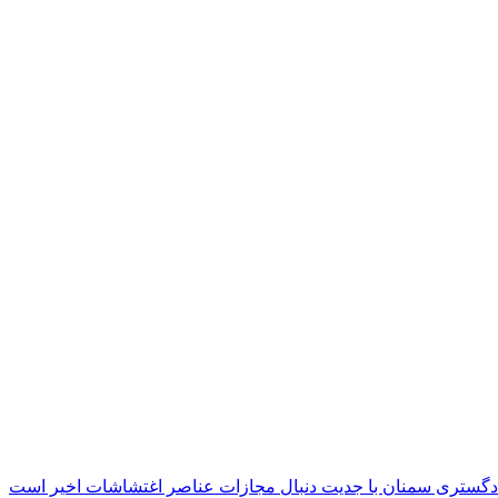
دگستری سمنان با جدیت دنبال مجازات عناصر اغتشاشات اخیر است