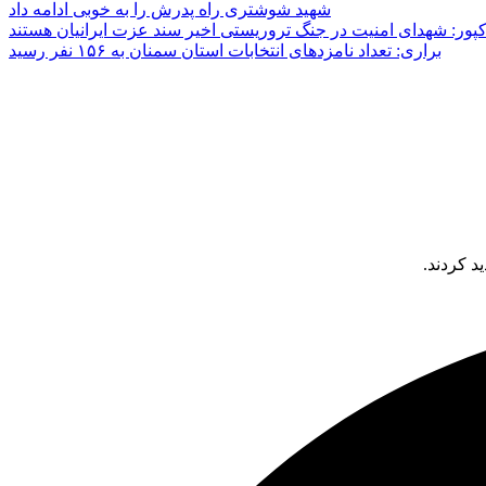
شهید شوشتری راه پدرش را به خوبی ادامه داد
پور: شهدای امنیت در جنگ تروریستی اخیر سند عزت ایرانیان هستند
براری: تعداد نامزدهای انتخابات استان سمنان به ۱۵۶ نفر رسید