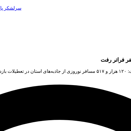
سرلشکر پاک
دند.