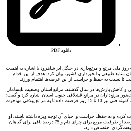
دانلود PDF
وز ملی مرتع و مرتع‌داری در جنگل ابر شاهرود با اشاره به اهمیت
سازمان منابع طبیعی و آبخیزداری کشور، بیان کرد: هدف از این اقدام
 تا نسبت به حفظ و حراست از این عرصه‌ها اهتمام ورزند.
می و کاهش بارش‌ها در سال گذشته، مراتع استان وضعیت نابسامان
 حضور مرتع‌داران در مراتع قشلاقی جنوب استان اشاره کرد و گفت:
مرتع‌داران طبق مصوبات تا پایان فروردین 1404 اجازه حضور دارند و کمیته فنی نیز 10 تا 15 روز فرصت داده تا به مراتع ییلاقی مهاجرت
قت کرده و به حفظ، حراست و احیای آن توجه ویژه داشته باشند. او
تصریح کرد: مراتع فقط برای تولید علوفه و چرای دام نیستند و 25 درصد از ظرفیت مرتع برای چرای دام و 75 درصد باقی برای گیاهان
عت‌گردی اختصاص دارد.