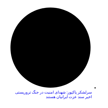
سرلشکر پاکپور: شهدای امنیت در جنگ تروریستی
اخیر سند عزت ایرانیان هستند