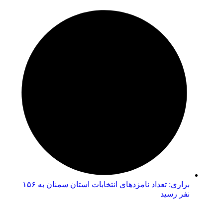
براری: تعداد نامزدهای انتخابات استان سمنان به ۱۵۶
نفر رسید