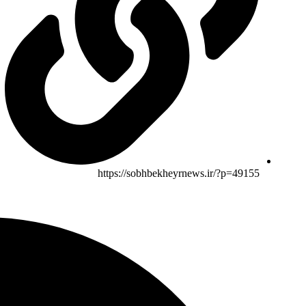
https://sobhbekheyrnews.ir/?p=49155