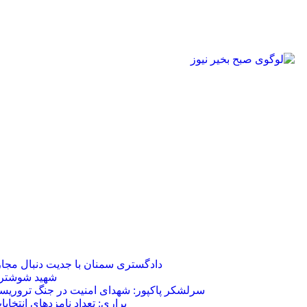
دادگستری سمنان با جدیت دنبال مجا
شهید شوشتری 
سرلشکر پاکپور: شهدای امنیت در جنگ تروریست
براری: تعداد نامزدهای انتخابات استا