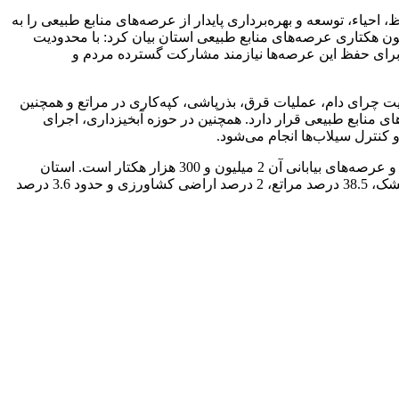
حیاء، توسعه و بهره‌برداری پایدار از عرصه‌های منابع طبیعی را به
لویت‌های کاری دنبال می‌کند. او با اشاره به وسعت 9.2 میلیون هکتاری عرصه‌های منابع طبیعی استان بیان کرد: با محدودیت
و برای حفظ این عرصه‌ها نیازمند مشارکت گسترده مردم و
ریت چرای دام، عملیات قرق، بذرپاشی، کپه‌کاری در مراتع و همچنین
ی منابع طبیعی قرار دارد. همچنین در حوزه آبخیزداری، اجرای
نترل سیلاب‌ها انجام می‌شود.
وسعت مراتع شهرستان شاهرود حدود یک میلیون و 750 هزار هکتار و عرصه‌های بیابانی آن 2 میلیون و 300 هزار هکتار است. استان
سمنان از 9.2 میلیون هکتار وسعت خود، 55 درصد نواحی بیابانی و خشک، 38.5 درصد مراتع، 2 درصد اراضی کشاورزی و حدود 3.6 درصد