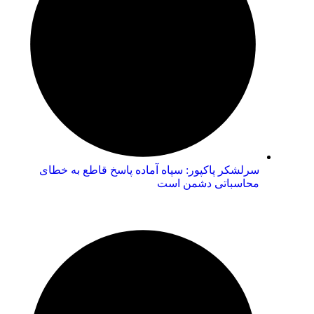
سرلشکر پاکپور: سپاه آماده پاسخ قاطع به خطای
محاسباتی دشمن است