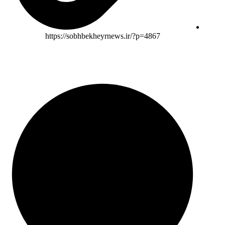
https://sobhbekheyrnews.ir/?p=4867