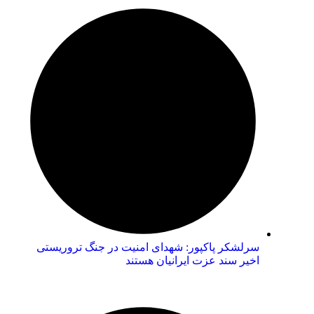
سرلشکر پاکپور: شهدای امنیت در جنگ تروریستی
اخیر سند عزت ایرانیان هستند