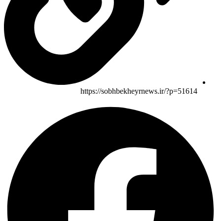
https://sobhbekheyrnews.ir/?p=51614