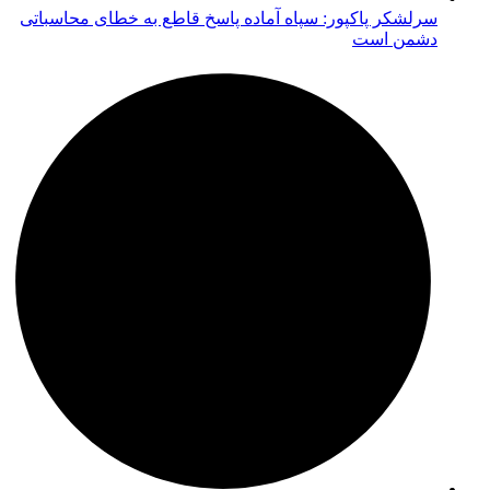
سرلشکر پاکپور: سپاه آماده پاسخ قاطع به خطای محاسباتی
دشمن است