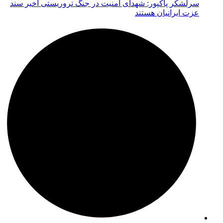
سرلشکر پاکپور: شهدای امنیت در جنگ تروریستی اخیر سند
عزت ایرانیان هستند