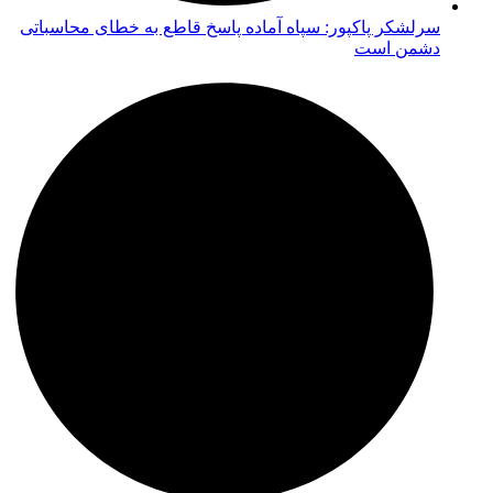
سرلشکر پاکپور: سپاه آماده پاسخ قاطع به خطای محاسباتی
دشمن است