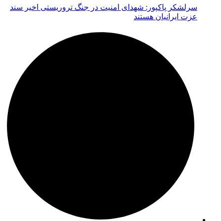
سرلشکر پاکپور: شهدای امنیت در جنگ تروریستی اخیر سند
عزت ایرانیان هستند