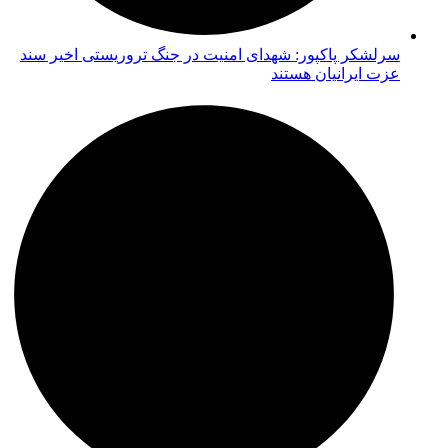
سرلشکر پاکپور: شهدای امنیت در جنگ تروریستی اخیر سند
عزت ایرانیان هستند