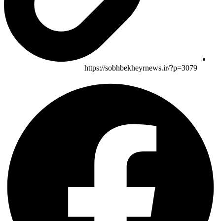
https://sobhbekheyrnews.ir/?p=3079