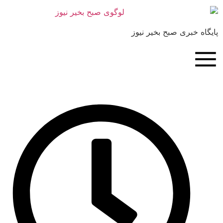
بری صبح بخیر نیوز