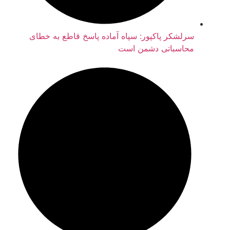
سرلشکر پاکپور: سپاه آماده پاسخ قاطع به خطای
محاسباتی دشمن است