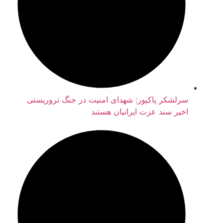
سرلشکر پاکپور: شهدای امنیت در جنگ تروریستی
اخیر سند عزت ایرانیان هستند