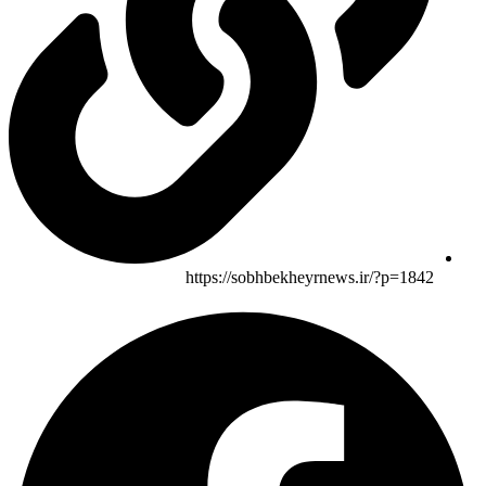
https://sobhbekheyrnews.ir/?p=1842