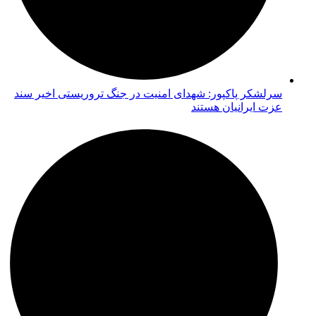
سرلشکر پاکپور: شهدای امنیت در جنگ تروریستی اخیر سند
عزت ایرانیان هستند