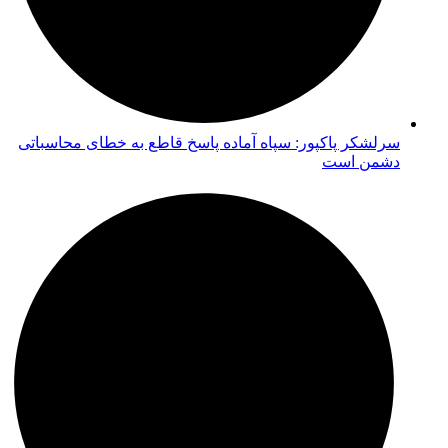
سرلشکر پاکپور: سپاه آماده پاسخ قاطع به خطای محاسباتی
دشمن است