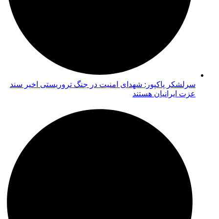
سرلشکر پاکپور: شهدای امنیت در جنگ تروریستی اخیر سند
عزت ایرانیان هستند