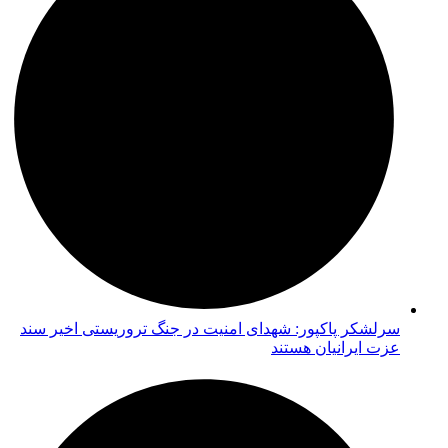
سرلشکر پاکپور: شهدای امنیت در جنگ تروریستی اخیر سند
عزت ایرانیان هستند