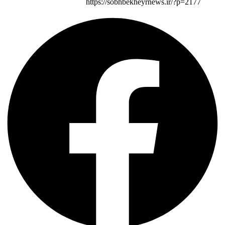
https://sobhbekheyrnews.ir/?p=2177