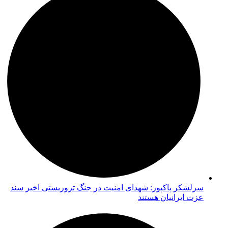
سرلشکر پاکپور: شهدای امنیت در جنگ تروریستی اخیر سند
عزت ایرانیان هستند