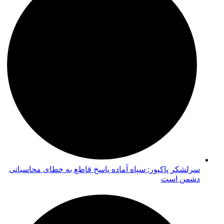
سرلشکر پاکپور: سپاه آماده پاسخ قاطع به خطای محاسباتی
دشمن است