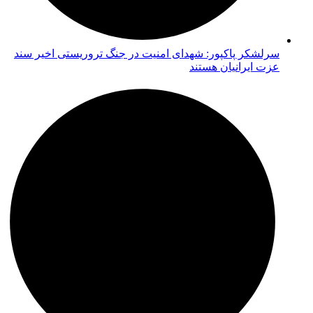
سرلشکر پاکپور: شهدای امنیت در جنگ تروریستی اخیر سند
عزت ایرانیان هستند