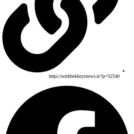
https://sobhbekheyrnews.ir/?p=52540