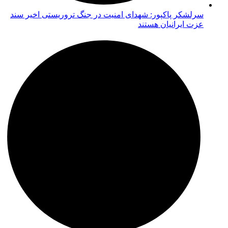
سرلشکر پاکپور: شهدای امنیت در جنگ تروریستی اخیر سند
عزت ایرانیان هستند