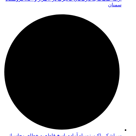
سمنان
سرلشکر پاکپور: سپاه آماده پاسخ قاطع به خطای محاسباتی