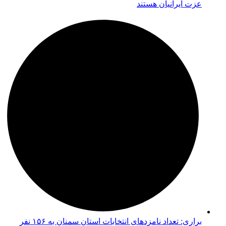
عزت ایرانیان هستند
براری: تعداد نامزدهای انتخابات استان سمنان به ۱۵۶ نفر